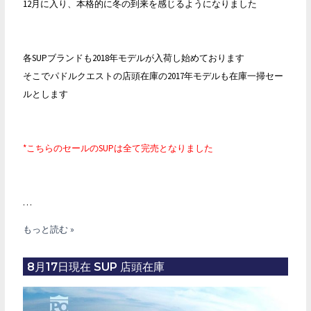
12月に入り、本格的に冬の到来を感じるようになりました
各SUPブランドも2018年モデルが入荷し始めております
そこでパドルクエストの店頭在庫の2017年モデルも在庫一掃セー
ルとします
*こちらのセールのSUPは全て完売となりました
…
2017
もっと読む »
年
モ
8月17日現在 SUP 店頭在庫
デ
ル