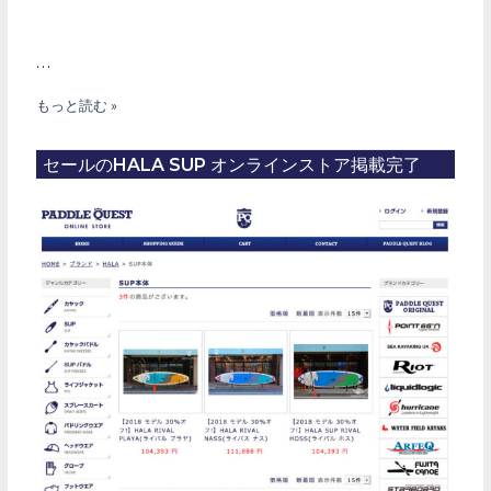
…
HALA
もっと読む »
SUP
RIVAL
セールのHALA SUP オンラインストア掲載完了
STRAIGHT
UP
入
荷！