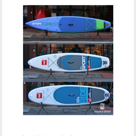
CARBON
NASS
12’6″