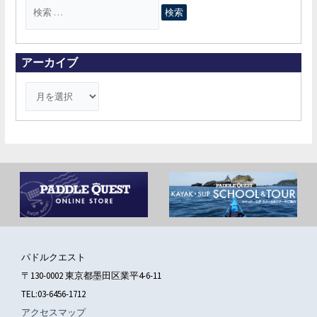
検
索
対
象
アーカイブ
:
パドルクエスト
〒130-0002 東京都墨田区業平4-6-11
TEL:03-6456-1712
アクセスマップ