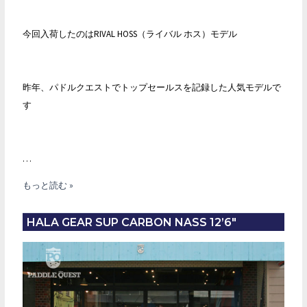
今回入荷したのはRIVAL HOSS（ライバル ホス）モデル
昨年、パドルクエストでトップセールスを記録した人気モデルで
す
…
2018
もっと読む »
HALA
GEAR
HALA GEAR SUP CARBON NASS 12’6″
SUP
RIVAL
HOSS
店