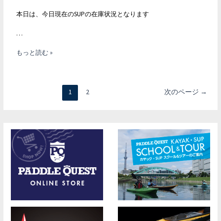
本日は、今日現在のSUPの在庫状況となります
…
8
もっと読む »
月
17
投
日
1
2
次のページ
→
稿
現
ナ
在
ビ
SUP
ゲ
店
ー
頭
シ
在
ョ
庫
ン