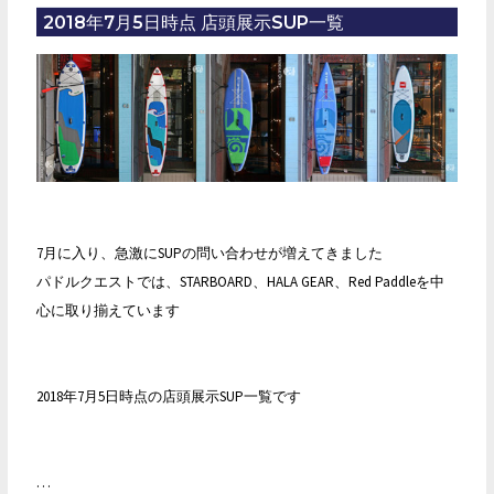
PLAYA
2018年7月5日時点 店頭展示SUP一覧
店
頭
入
荷！
7月に入り、急激にSUPの問い合わせが増えてきました
パドルクエストでは、STARBOARD、HALA GEAR、Red Paddleを中
心に取り揃えています
2018年7月5日時点の店頭展示SUP一覧です
…