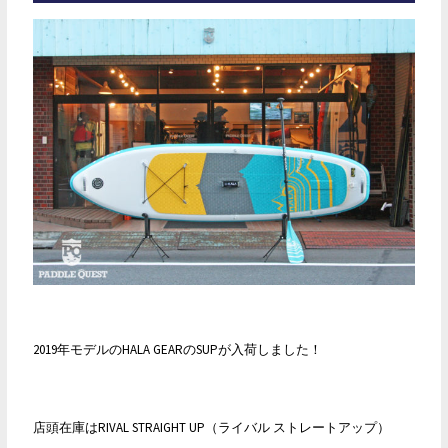
ル
HALA
CARBON
NASS
12’6″
中
古
販
売
2019年モデルのHALA GEARのSUPが入荷しました！
店頭在庫はRIVAL STRAIGHT UP（ライバル ストレートアップ）