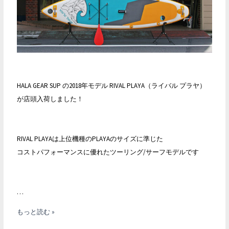
一
掃
セ
ー
ル
開
HALA GEAR SUP の2018年モデル RIVAL PLAYA（ライバル プラヤ）
始！
が店頭入荷しました！
RIVAL PLAYAは上位機種のPLAYAのサイズに準じた
コストパフォーマンスに優れたツーリング/サーフモデルです
…
HALA
もっと読む »
RIVAL