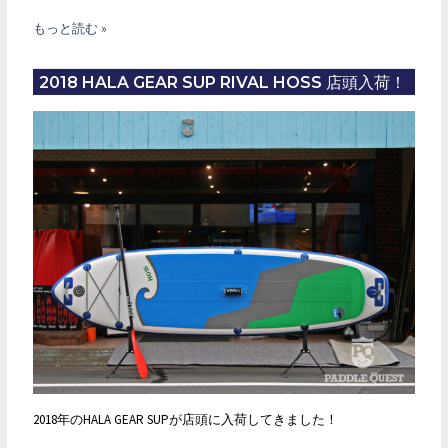
2018
もっと読む »
年
7
2018 HALA GEAR SUP RIVAL HOSS 店頭入荷！
月
5
日
時
点
店
頭
展
示
SUP
一
覧
2018年のHALA GEAR SUPが店頭に入荷してきました！