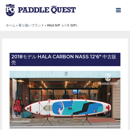
内
容
main
を
menu
ホーム
取り扱いブランド
HALA SUP（ハラ SUP）
ス
キ
ッ
プ
2018モデル HALA CARBON NASS 12’6″ 中古販
売