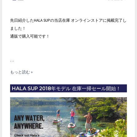
先日紹介したHALA SUPの当店在庫 オンラインストアに掲載完了し
ました！
通販で購入可能です！
…
セ
もっと読む »
ー
ル
HALA SUP 2018年モデル 在庫一掃セール開始！
の
HALA
SUP
オ
ン
ラ