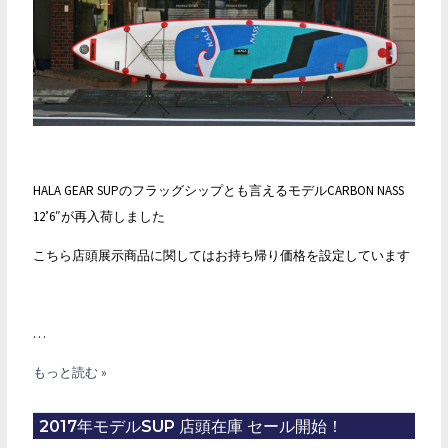
頭
入
荷！
HALA GEAR SUPのフラッグシップとも言えるモデルCARBON NASS
12’6″が再入荷しました
こちら店頭展示商品に関してはお持ち帰り価格を設定しています
…
HALA
もっと読む »
GEAR
SUP
2017年モデルSUP 店頭在庫 セール開始！