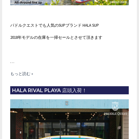
イ
ン
ス
パドルクエストでも人気のSUPブランド HALA SUP
ト
2018年モデルの在庫を一掃セールとさせて頂きます
ア
掲
載
…
完
了
HALA
もっと読む »
SUP
2018
HALA RIVAL PLAYA 店頭入荷！
年
モ
デ
ル
在
庫