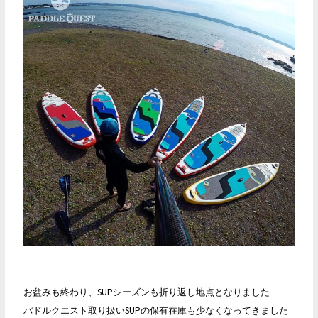
SUP
店
頭
在
庫
セ
ー
ル
開
始！
お盆みも終わり、SUPシーズンも折り返し地点となりました
パドルクエスト取り扱いSUPの保有在庫も少なくなってきました