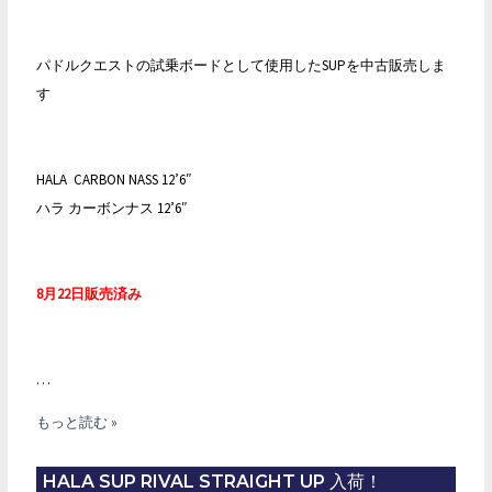
パドルクエストの試乗ボードとして使用したSUPを中古販売しま
す
HALA CARBON NASS 12’6″
ハラ カーボンナス 12’6″
8月22日販売済み
…
2018
もっと読む »
モ
デ
HALA SUP RIVAL STRAIGHT UP 入荷！