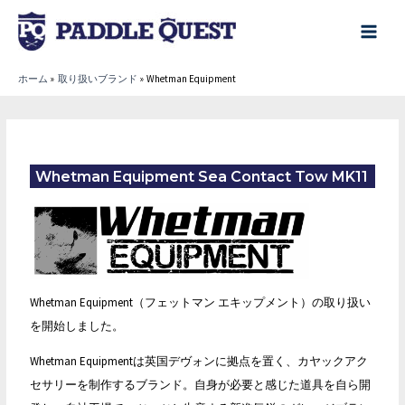
内
容
main
を
menu
ホーム
取り扱いブランド
Whetman Equipment
ス
キ
ッ
プ
Whetman Equipment Sea Contact Tow MK11
Whetman Equipment（フェットマン エキップメント）の取り扱い
を開始しました。
Whetman Equipmentは英国デヴォンに拠点を置く、カヤックアク
セサリーを制作するブランド。自身が必要と感じた道具を自ら開