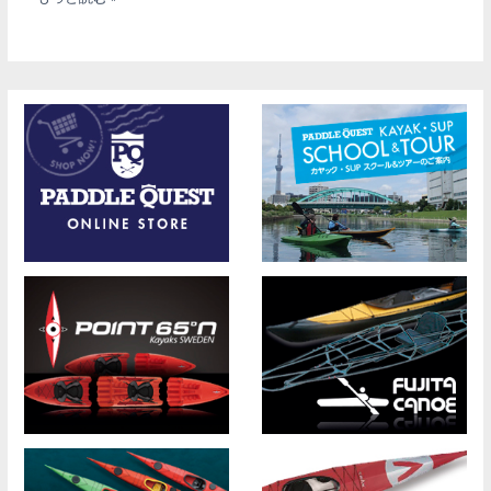
Equipment
Sea
Contact
Tow
MK11