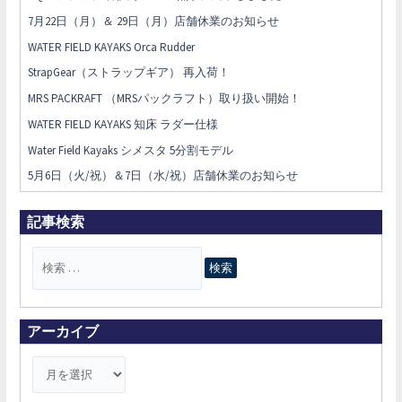
7月22日（月）＆ 29日（月）店舗休業のお知らせ
WATER FIELD KAYAKS Orca Rudder
StrapGear（ストラップギア） 再入荷！
MRS PACKRAFT （MRSパックラフト）取り扱い開始！
WATER FIELD KAYAKS 知床 ラダー仕様
Water Field Kayaks シメスタ 5分割モデル
5月6日（火/祝）＆7日（水/祝）店舗休業のお知らせ
記事検索
検
索
対
象
アーカイブ
: