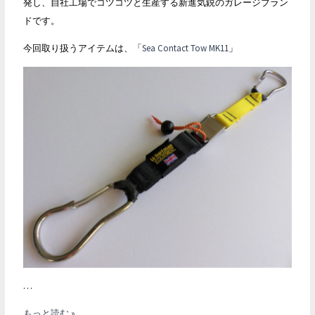
発し、自社工場でコツコツと生産する新進気鋭のガレージブラン
ドです。
今回取り扱うアイテムは、「
Sea Contact Tow MK11
」
…
Whetman
もっと読む »