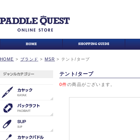
HOME
>
ブランド
>
MSR
>
テント/タープ
テント/タープ
0件
の商品がございます。