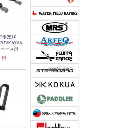
ア限定10
ARD/KAYAK
アロベース用
0
円