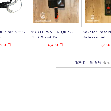
UP Star リーシ
NORTH WATER Quick-
Kokatat Posei
ト
Click Waist Belt
Release Belt
250
円
4,400
円
6,380
価格順
新着順
表示