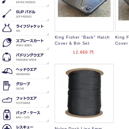
King Fisher “Back" Hatch
King F
Cover & Bin Set
Cover
12,650
円
Nylon Deck Line 5mm