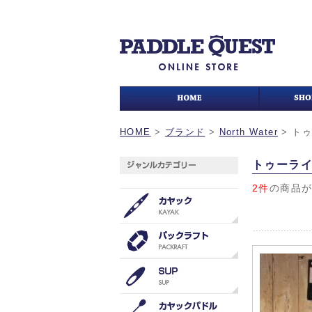
HOME
>
ブランド
>
North Water
>
ト
トゥーラ
2件
の商品