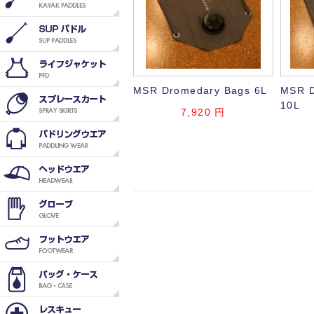
MSR Dromedary Bags 6L
MSR D
10L
7,920
円