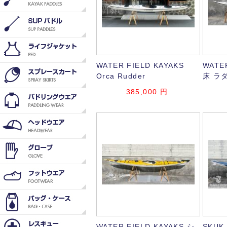
WATER FIELD KAYAKS
WATE
Orca Rudder
床 ラ
385,000
円
WATER FIELD KAYAKS シ
SKUK