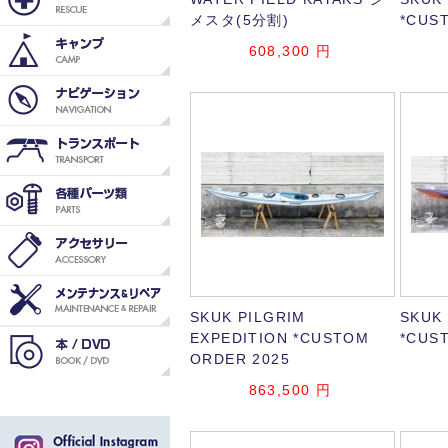
メスタ(5分割)
*CUS
608,300
円
SKUK PILGRIM
SKUK
EXPEDITION *CUSTOM
*CUS
ORDER 2025
863,500
円