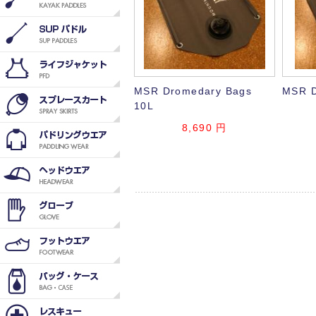
MSR Dromedary Bags
MSR D
10L
8,690
円