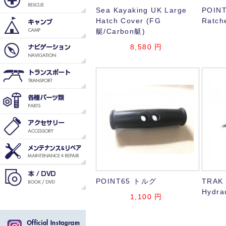
Sea Kayaking UK Large
POI
Hatch Cover (FG
Ratch
艇/Carbon艇)
8,580
円
POINT65 トルグ
TRAK 
Hydrau
1,100
円