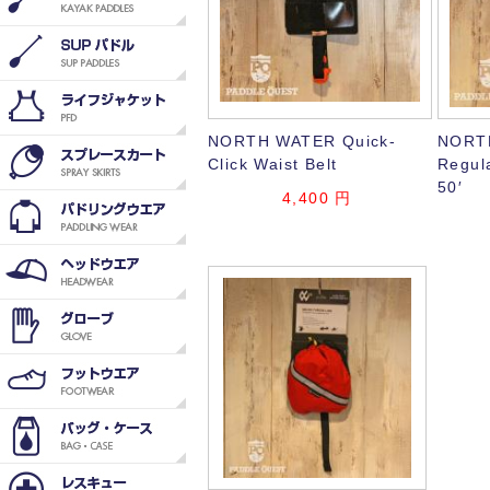
NORTH WATER Quick-
NORT
Click Waist Belt
Regul
50′
4,400
円