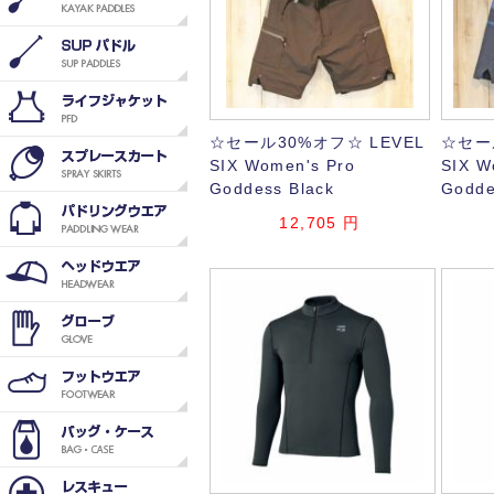
☆セール30%オフ☆ LEVEL
☆セー
SIX Women's Pro
SIX W
Goddess Black
Godde
12,705
円