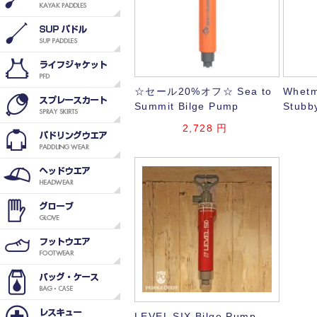
☆セール20%オフ☆ Sea to
Whetm
Summit Bilge Pump
Stubb
2,728
円
LEVEL SIX Bilge Pump