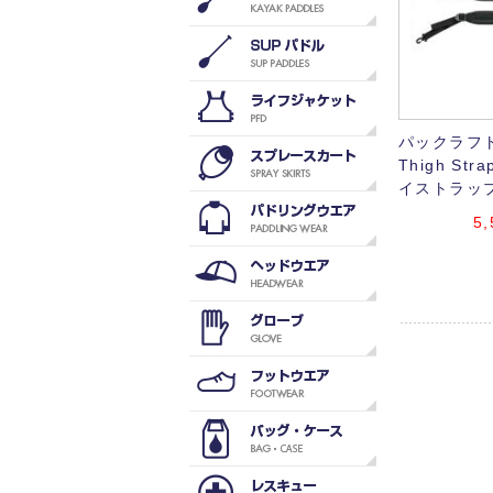
パックラフト用
Thigh St
イストラップ
5,