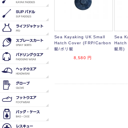
Sea Kayaking UK Small
Sea K
Hatch Cover (FRP/Carbon
Hatc
艇/ポリ艇
艇用)
8,580
円