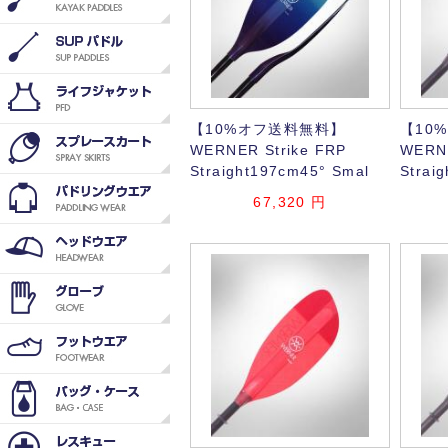
【10%オフ送料無料】
【10
WERNER Strike FRP
WERNE
Straight197cm45° Smal
Strai
67,320
円