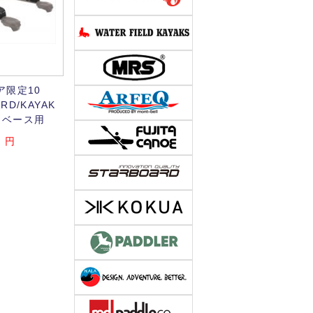
ア限定10
ARD/KAYAK
アロベース用
0
円