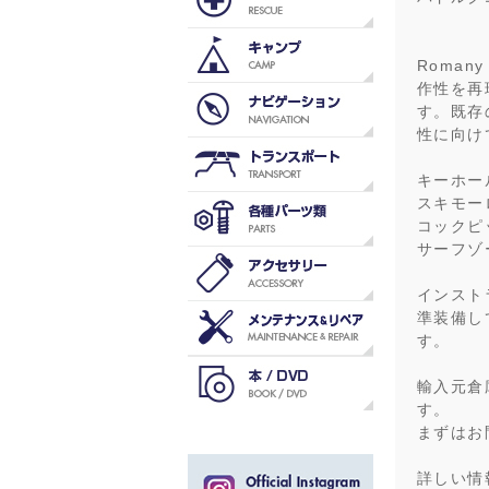
Roman
作性を再
す。既存の
性に向け
キーホー
スキモー
コックピ
サーフゾ
インスト
準装備し
す。
輸入元倉
す。
まずはお
詳しい情