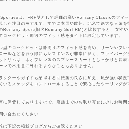
y Sportiveは、FRP艇として評価の高いRomany Classicのフ
現した注目のモデルで、すでに本国や欧州、北米で絶大な人気を
Romany Sport(旧名Romany Surf RM)と比較すると、女
てコックピット周辺のフィット感をタイトに設定しています。
ル型のコックピットは膝周りのフィット感を高め、リーンやブレ
ロールなどを行う際にもレスポンスが非常に良く、ファイバーグ
ットリムは、ネオプレン製のスプレースカートもしっかりと装着
ーンで不用意に外れるようなこともありません。
ラクターやガイドも納得する回転製の良さに加え、風が強い状況
ているスケッグをコントロールすることで安心したツーリングが
庫に保管してありますので、店舗までのお取り寄せに少しお時間
問い合わせください
報は下記の掲載ブログからご確認ください