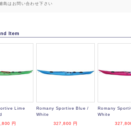
離島はお問い合わせ下さい
nd Item
rtive Lime
Romany Sportive Blue /
Romany Sportiv
d
White
White
7,800 円
327,800 円
327,80