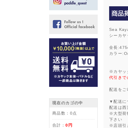
Sea Kay
シーカヤ
全長:475
カラー:Or
※カヤッ
代引きで
配送をご
▼配送に
現在のカゴの中
配送は西
商品数：
0点
※大型荷
下さい
合計：
0円
※店頭引