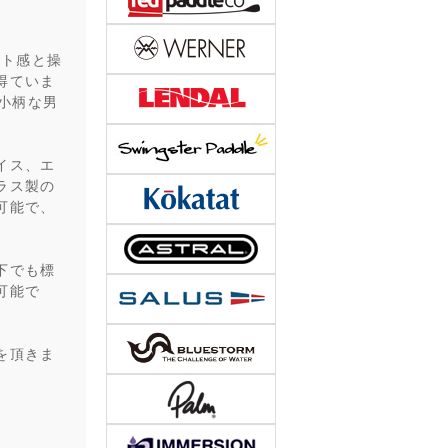
ィット感と操
得ていま
性や小柄な男
イス、エ
ラス製の
可能で、
下でも標
可能で
を頂きま