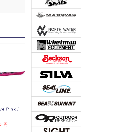
e Pink /
0 円