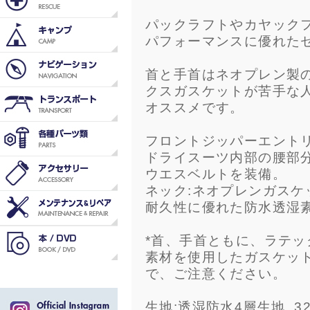
パックラフトやカヤックフ
パフォーマンスに優れた
首と手首はネオプレン製
クスガスケットが苦手な
オススメです。
フロントジッパーエント
ドライスーツ内部の腰部
ウエスベルトを装備。
ネック:ネオプレンガスケ
耐久性に優れた防水透湿
*首、手首ともに、ラテ
素材を使用したガスケッ
で、ご注意ください。
生地:透湿防水4層生地, 