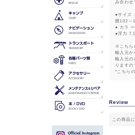
み合わせ
●サイズ :
囲102～1
● カラ 
●浮力:7,
※こちら
輸入元か
輸入元の
りますの
*こちら
Review
この商品