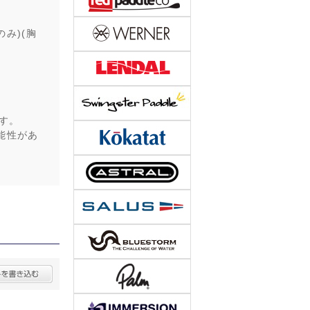
のみ)(胸
す。
能性があ