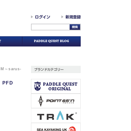
d-M～sarus-
 PFD