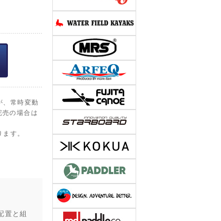
が、常時変動
完売の場合は
ります。
配置と組