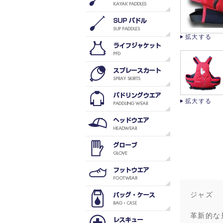
拡大する
拡大する
ジャズ
革新的な