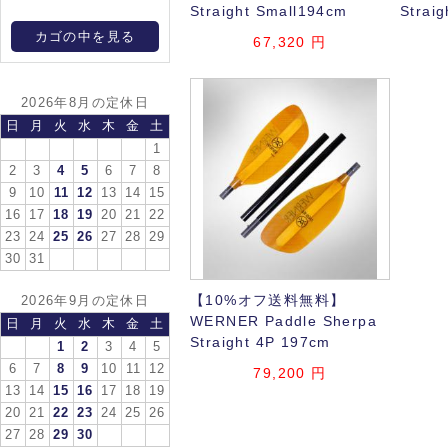
Straight Small194cm
Strai
カゴの中を見る
67,320 円
2026年8月の定休日
日
月
火
水
木
金
土
1
2
3
4
5
6
7
8
9
10
11
12
13
14
15
16
17
18
19
20
21
22
23
24
25
26
27
28
29
30
31
【10%オフ送料無料】
2026年9月の定休日
WERNER Paddle Sherpa
日
月
火
水
木
金
土
Straight 4P 197cm
1
2
3
4
5
6
7
8
9
10
11
12
79,200 円
13
14
15
16
17
18
19
20
21
22
23
24
25
26
27
28
29
30