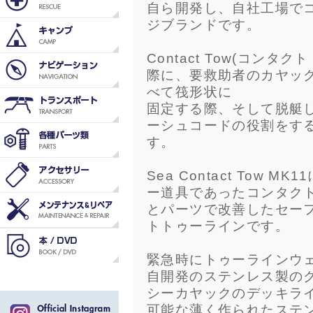
自ら開発し、自社工場で
ジブランドです。
Contact Tow(コン
際に、要救助者のカヤッ
べて筏形状に
固定する際、そして脱艇
ーシュコードの役割をす
す。
Sea Contact Tow
ー道具であったコンタク
とパーツで改善したセー
トトゥーラインです。
緊急時にトゥーラインウ
自開発のステンレス製の
シーカヤックのデッキラ
可能な薄く作られたステ