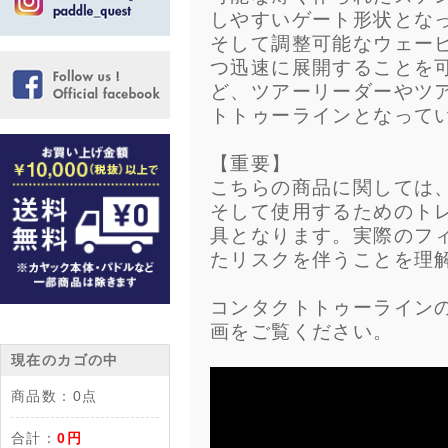
しやすいゲート形状となっ
そして調整可能なウェー
つ迅速に展開することを
ど、ツアーリーダーやツ
トトゥーラインとなって
【重要】
こちらの商品に関しては
そして使用するためのト
具となります。実際のフ
たリスクを伴うことを理
コンタクトトゥーライン
画をご覧ください。
現在のカゴの中
商品数：
0点
合計：
0円