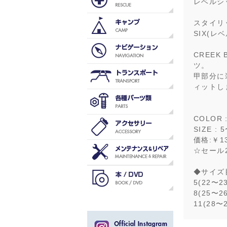
レベルシッ
スタイリ
SIX(レ
CREE
ツ。
甲部分に
ィットし
COLOR :
SIZE 
価格:￥13
☆セール2
◆サイズ
5(22〜23
8(25〜26
11(28〜2