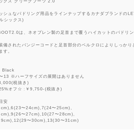
クス クリークブーツ 2.0
ッシュなパドリング用品をラインナップするカナダブランドのLEV
ベルシックス)
K BOOT2.0は、ネオプレン製の足首まで覆うハイカットのパドリ
装備されたバンジーコードと足首部分のベルクロによりしっかり
ます。
 Black
: 5〜13 ※ハーフサイズの展開はありません
,000(税抜き)
5%オフ☆ :￥9,750-(税抜き)
目安
cm),6(23〜24cm),7(24〜25cm),
cm),9(26〜27cm),10(27〜28cm),
9cm),12(29〜30cm),13(30〜31cm)