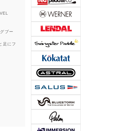
EL
ングブー
と足にフ