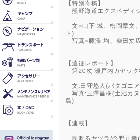
【特別寄稿】
熊野海道エクスペディショ
文=山下 城、松岡章文、
ト)
写真=藤澤 均、柴田丈広
【遠征レポート】
第20次 瀬戸内カヤック
文:田守悠人(パタゴニア
写真:三澤昌樹(土肥カヌ
島)
【連載】
島渡るヤツラ/今野正幸(