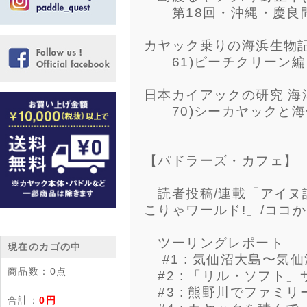
第18回・沖縄・慶良間
カヤック乗りの海浜生物記
61)ビーチクリーン編
日本カイアックの研究 海
70)シーカヤックと海
【パドラーズ・カフェ】
読者投稿/連載「アイヌ
こりゃワールド!」/ココ
ツーリングレポート
現在のカゴの中
#1 : 気仙沼大島〜気
商品数：
0点
#2 : 「リル・ソフト
#3 : 熊野川でファミ
合計：
0円