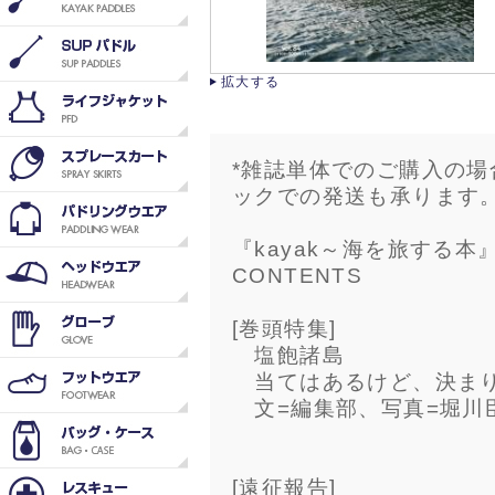
拡大する
*雑誌単体でのご購入の
ックでの発送も承ります
『kayak～海を旅する本』v
CONTENTS
[巻頭特集]
塩飽諸島
当てはあるけど、決ま
文=編集部、写真=堀川臣
[遠征報告]