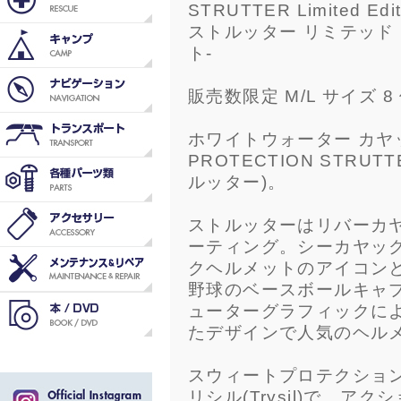
STRUTTER Limited Editi
ストルッター リミテッド
ト-
販売数限定 M/L サイズ 8 個
ホワイトウォーター カヤ
PROTECTION STRU
ルッター)。
ストルッターはリバーカ
ーティング。シーカヤッ
クヘルメットのアイコン
野球のベースボールキャ
ューターグラフィックに
たデザインで人気のヘル
スウィートプロテクショ
リシル(Trysil)で、