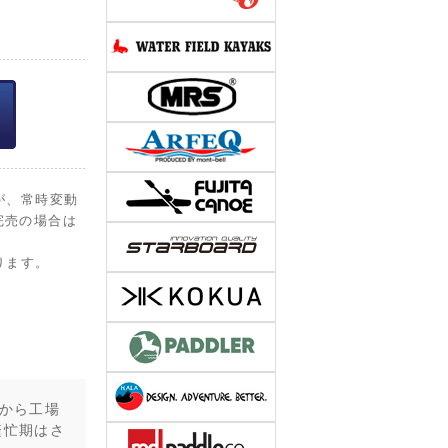
が、常時変動
完売の場合は
ります。
から工場
繁忙期はさ