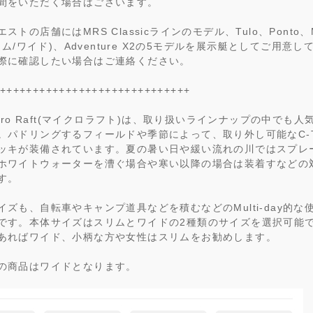
間をいただく場合はございます。
ストの店舗にはMRS Classicラインのモデル、Tulo、Ponto、M
スリム/ワイド)、Adventure X2の5モデルを展示艇としてご用意
際に確認したい場合はご連絡ください。
+++++++++++++++++++++++++++++
icro Raft(マイクロラフト)は、取り扱いラインナップの中でも
。パドリングするフィールドや季節によって、取り外し可能なC-T
ッキが装備されています。夏の暑い日や緩い流れの川ではスプレ
ホワイトウォーターを漕ぐ場合や寒い以降の場合は装着すなどの
す。
イズも、自転車やキャンプ道具などを積むなどのMulti-day的な
です。本体サイズはスリムとワイドの2種類のサイズを選択可能
あればワイド、小柄な方や女性はスリムをお勧めします。
の商品はワイドとなります。