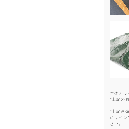
本体カラー:
*上記の
*上記画
にはイン
さい。