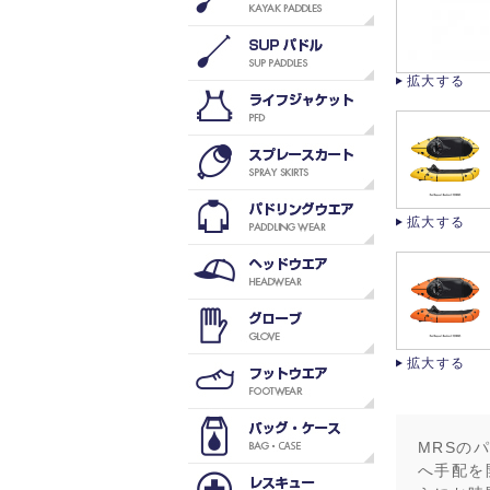
拡大する
拡大する
拡大する
MRSの
へ手配を