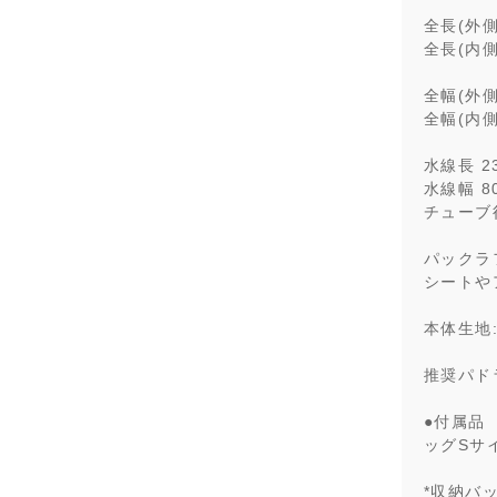
全長(外側)
全長(内側)
全幅(外側)
全幅(内側)
水線長 2
水線幅 8
チューブ径
パックラフ
シートや
​ ​
本体生地:
推奨パドラ
●付属品
ッグSサ
*収納バ