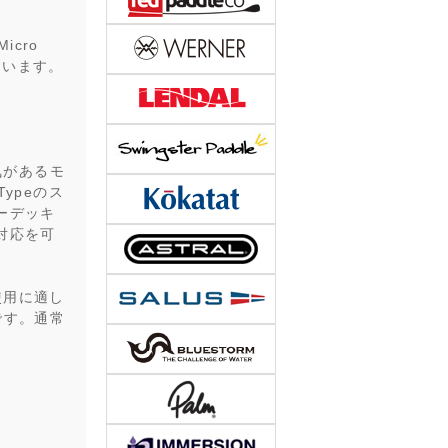
icro
しています。
人気があるモ
ypeのス
ーデッキ
対応を可
使用に適し
です。通常