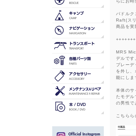
らにお時
パドルクエ
Raft(
商品を実
+++++++
MRS M
デルです
プレーデ
を外し、
能にしま
本体のサ
たモデル
の男性で
こちらら