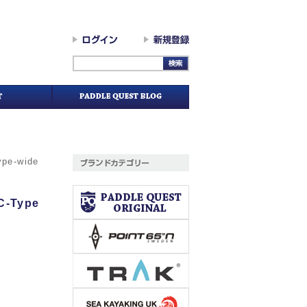
ype-wide
C-Type