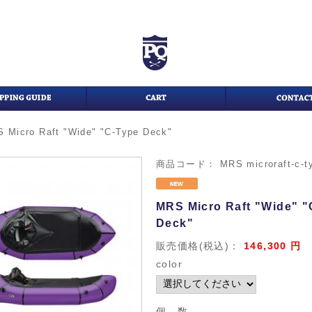
 Micro Raft "Wide" "C-Type Deck"
商品コード：
MRS microraft-c-t
MRS Micro Raft "Wide" "
Deck"
販売価格(税込)：
146,300
円
color
個 数