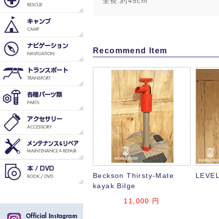
全長:約45cm
Recommend Item
Beckson Thirsty-Mate
LEVEL
kayak Bilge
11,000 円