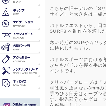
こちらの旧モデルの「Sサイ
サイズ」と大きさは一緒
パドルクエストから、日
SURF8 へ制作を依頼し
寒い時期のSUPやカヤッ
に特化したモデル。
パドルスポーツにおける
がらもパドルを握る手の
イントです。
グリッパーグローブは「
材は風を通さない3mm
手のひら部分はオープン
す。指先部分からグロー
を容易にします。