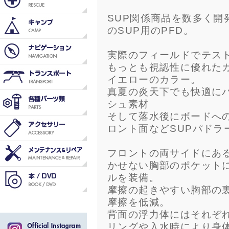
SUP関係商品を数多く開
のSUP用のPFD。
実際のフィールドでテス
もっとも視認性に優れた
イエローのカラー。
真夏の炎天下でも快適に
シュ素材
そして落水後にボードへ
ロント面などSUPパドラ
フロントの両サイドにあ
かせない胸部のポケットには
ルを装備。
摩擦の起きやすい胸部の
摩擦を低減。
背面の浮力体にはそれぞれ
リングや入水時により身