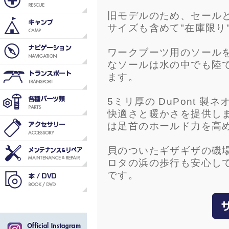
旧モデルのため、セール
サイズも含めて"在庫限り
ワークブーツ用のソールを使
なソールは水の中でも陸
ます。
5ミリ厚の DuPont 
快適さと暖かさを提供し
は足首のホールド力を高
貝のついたギザギザの磯
ロタの浜の歩行も安心し
です。