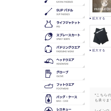
拡大する
拡大する
*こちら
も承りま
レインウ