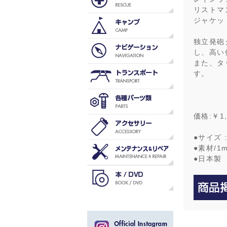
リストマ
ジャケッ
独立発砲
し、高い
また、タ
す。
価格:￥1,
●サイズ 
●素材/
●日本製