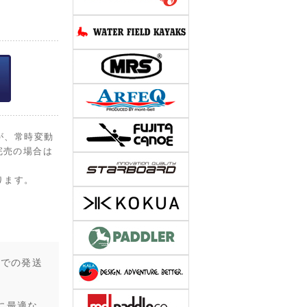
が、常時変動
完売の場合は
ります。
クでの発送
に最適な