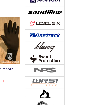
 Smooth
 円