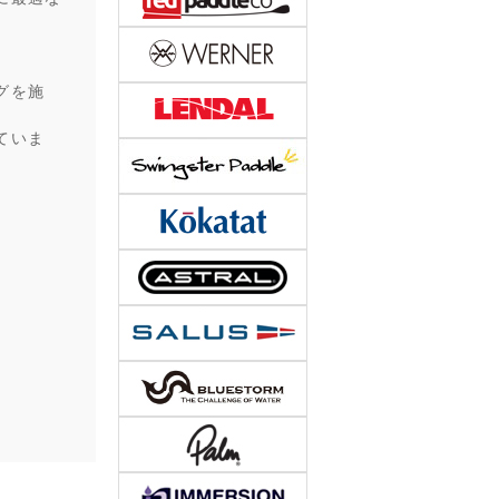
グを施
ていま