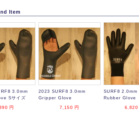
nd Item
RF8 3.0mm
2023 SURF8 3.0mm
SURF8 2.0mm
love Sサイズ
Gripper Glove
Rubber Glove
,390 円
7,150 円
6,820