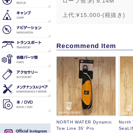
ロープ長:約 9.14M
上代:¥15,000-(税抜き)
Recommend Item
NORTH WATER Dynamic
North
Tow Line 35' Pro
SeaLI