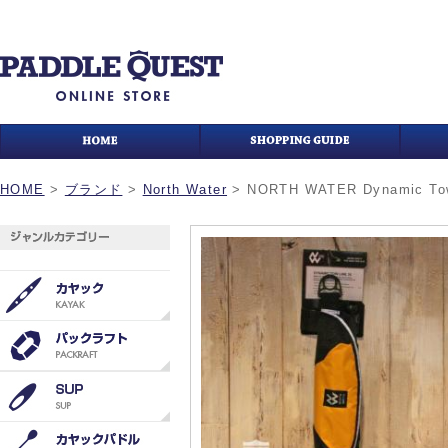
HOME
>
ブランド
>
North Water
>
NORTH WATER Dynamic Tow 